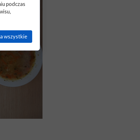
niu podczas
wisu,
a wszystkie