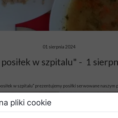
01 sierpnia 2024
posiłek w szpitalu" - 1 sierp
posiłek w szpitalu" prezentujemy posiłki serwowane naszym p
a pliki cookie