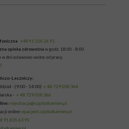
lefoniczna
+48 91 326 26 91
czna opieka zdrowotna
w godz. 18:00 - 8:00
 w dni ustawowo wolne od pracy.
91
ńczo-Leczniczy:
ddział - (9:00 - 14:00)
+ 48 729 058 364
iarska -
+ 48 729 058 366
line:
rejestracja@szpitalkamien.pl
acji online:
epacjent.szpitalkamien.pl
8 91 835 63 91
italkamien.pl