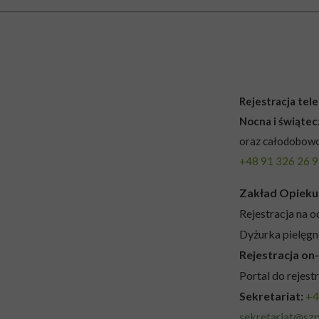
Rejestracja te
Nocna i świąte
oraz całodobowo
+48 91 326 26 
Zakład Opieku
Rejestracja na o
Dyżurka pielęgn
Rejestracja on-
Portal do rejestr
Sekretariat:
+4
sekretariat@szp