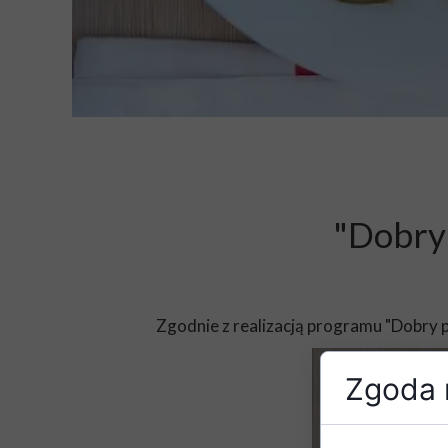
"Dobry 
Zgodnie z realizacją programu "Dobry 
Zgoda n