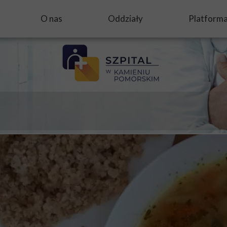
O nas
Oddziały
Platform
gnalistów