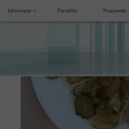
Informacje
Poradnie
Pracownie
Ochrona Danych Osobowych
Dobry posiłek w szpitalu
Standardy Ochrony Małoletnich
Procedura zgłaszania nieprawidłowości oraz ochrona sy
Żywienie dla zdrowia