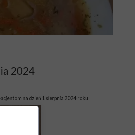
nia 2024
acjentom na dzień 1 sierpnia 2024 roku