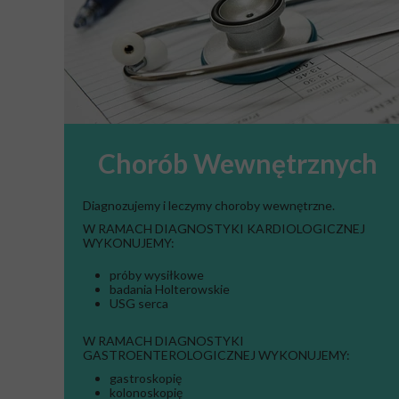
Chorób Wewnętrznych
Diagnozujemy i leczymy choroby wewnętrzne.
W RAMACH DIAGNOSTYKI KARDIOLOGICZNEJ
WYKONUJEMY:
próby wysiłkowe
badania Holterowskie
USG serca
W RAMACH DIAGNOSTYKI
GASTROENTEROLOGICZNEJ WYKONUJEMY:
gastroskopię
kolonoskopię