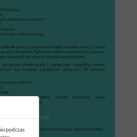
 miażdżycą
a
ch złamaniach, urazach
i
 stawów
mi układu oddechowego.
jednak pomoc pacjentowi i jego rodzinie w tej trudnej
ekę nad członkiem Państwa rodziny, możecie być pewni,
aby stworzyć mu ciepłą i przyjazną atmosferę.
 sprzętem medycznym i zapleczem rehabilitacyjnym,
ansport czy toaletę pacjentów leżących. W naszym
:
stawaniu odleżyn,
i,
nowe,
try, koncentratory tlenu, pompy infuzyjne, ssaki
sprzęt rehabilitacyjny,
NYM ZAPEWNIAMY:
niu podczas
elęgniarską oraz niezbędne konsultacje specjalistyczne
wisu,