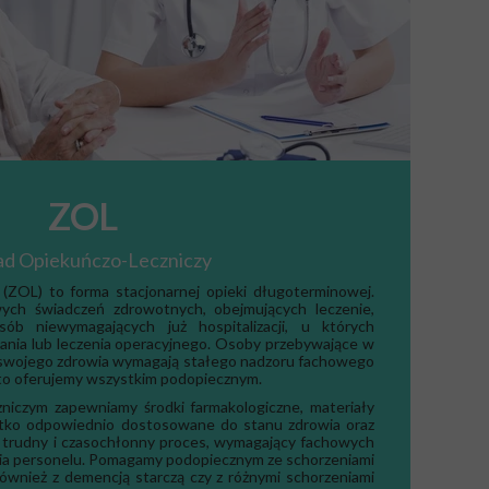
ZOL
ad Opiekuńczo-Leczniczy
(ZOL) to forma stacjonarnej opieki długoterminowej.
ych świadczeń zdrowotnych, obejmujących leczenie,
 osób niewymagających już hospitalizacji, u których
nia lub leczenia operacyjnego. Osoby przebywające w
n swojego zdrowia wymagają stałego nadzoru fachowego
to oferujemy wszystkim podopiecznym.
niczym zapewniamy środki farmakologiczne, materiały
tko odpowiednio dostosowane do stanu zdrowia oraz
To trudny i czasochłonny proces, wymagający fachowych
nia personelu. Pomagamy podopiecznym ze schorzeniami
również z demencją starczą czy z różnymi schorzeniami