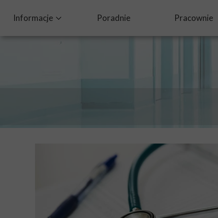
Informacje
Poradnie
Pracownie
Ochrona Danych Osobowych
Dobry posiłek w szpitalu
Standardy Ochrony Małoletnich
Procedura zgłaszania nieprawidłowości oraz ochrona sy
Żywienie dla zdrowia