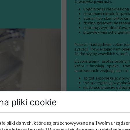
towarzyszącymi m.in.
uogólnioną i nieokreśloną
chorobami układu krążeni
stanami po skomplikowany
trudno gojącymi się ranam
chorobą zwyrodnieniową
przewlekłymi schorzenia
Naszym nadrzędnym celem jest 
sytuacji. Powierzając nam opi
że dołożymy wszelkich starań, 
Dysponujemy profesjonalnym
które ułatwiają opiekę, tr
asortymencie znajdują się m.in.
sprzęt zapobiegający pow
łóżka z regulacją wysokośc
materace przeciw odleży
inhalatory, pulsoksyme
elektryczne, gleukometry, 
a pliki cookie
EKG
NASZYM PODOPIECZ
łe pliki danych, które są przechowywane na Twoim urządze
opiekę lekarską, opiekę pi
leczenie farmakologiczne
stron internetowych. Używamy ich do poprawy działania ser