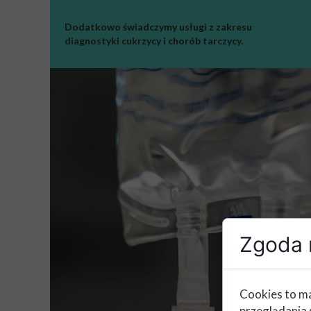
Dodatkowo świadczymy usługi z zakresu
diagnostyki cukrzycy i chorób tarczycy.
Zgoda n
Cookies to ma
przeglądania 