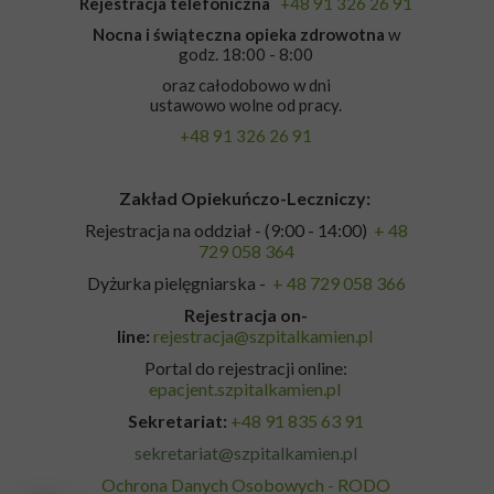
Rejestracja telefoniczna
+48 91 326 26 91
Nocna i świąteczna opieka zdrowotna
w
godz. 18:00 - 8:00
oraz całodobowo w dni
ustawowo wolne od pracy.
+48 91 326 26 91
Zakład Opiekuńczo-Leczniczy:
Rejestracja na oddział - (9:00 - 14:00)
+ 48
729 058 364
Dyżurka pielęgniarska -
+ 48 729 058 366
Rejestracja on-
line:
rejestracja@szpitalkamien.pl
Portal do rejestracji online:
epacjent.szpitalkamien.pl
Sekretariat:
+48 91 835 63 91
sekretariat@szpitalkamien.pl
Ochrona Danych Osobowych - RODO