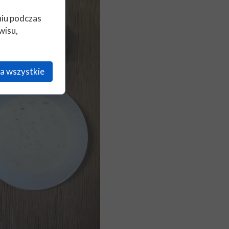
niu podczas
wisu,
a wszystkie