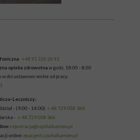
lefoniczna
+48 91 326 26 91
czna opieka zdrowotna
w godz. 18:00 - 8:00
 w dni ustawowo wolne od pracy.
91
ńczo-Leczniczy:
ddział - (9:00 - 14:00)
+ 48 729 058 364
iarska -
+ 48 729 058 366
line:
rejestracja@szpitalkamien.pl
acji online:
epacjent.szpitalkamien.pl