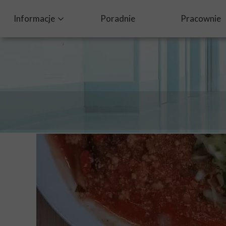
Informacje
Poradnie
Pracownie
Ochrona Danych Osobowych
Dobry posiłek w szpitalu
Standardy Ochrony Małoletnich
Procedura zgłaszania nieprawidłowości oraz ochrona sy
Żywienie dla zdrowia