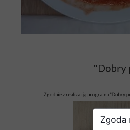
"Dobry p
Zgodnie z realizacją programu "Dobry p
Zgoda n