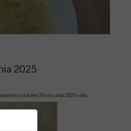
znia 2025
acjentom na dzień 28 stycznia 2025 roku