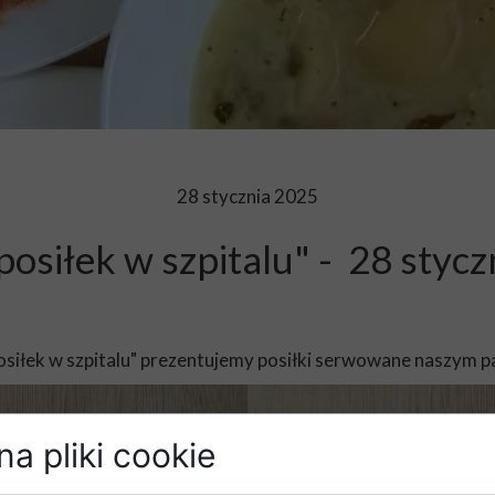
28 stycznia 2025
osiłek w szpitalu" - 28 styc
osiłek w szpitalu" prezentujemy posiłki serwowane naszym p
a pliki cookie