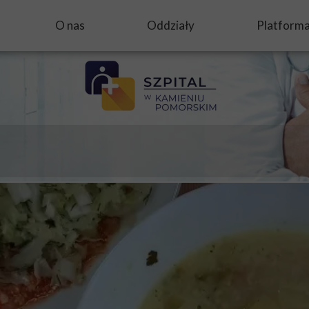
O nas
Oddziały
Platform
gnalistów