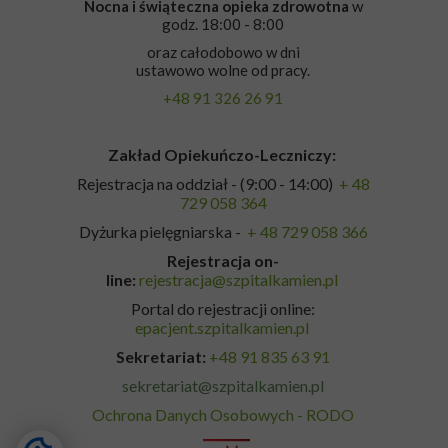
Nocna i świąteczna opieka zdrowotna
w
godz. 18:00 - 8:00
oraz całodobowo w dni
ustawowo wolne od pracy.
+48 91 326 26 91
Zakład Opiekuńczo-Leczniczy:
Rejestracja na oddział - (9:00 - 14:00)
+ 48
729 058 364
Dyżurka pielęgniarska -
+ 48 729 058 366
Rejestracja on-
line:
rejestracja@szpitalkamien.pl
Portal do rejestracji online:
epacjent.szpitalkamien.pl
Sekretariat:
+48 91 835 63 91
sekretariat@szpitalkamien.pl
Ochrona Danych Osobowych - RODO