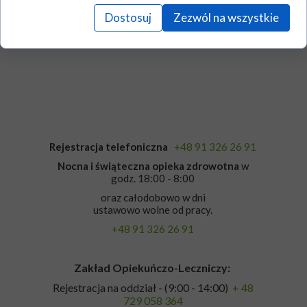
Dostosuj
Zezwól na wszystkie
Jadłospis
Rejestracja telefoniczna
+48 91 326 26 91
Nocna i świąteczna opieka zdrowotna
w
godz. 18:00 - 8:00
oraz całodobowo w dni
ustawowo wolne od pracy.
+48 91 326 26 91
Zakład Opiekuńczo-Leczniczy:
Rejestracja na oddział - (9:00 - 14:00)
+ 48
729 058 364