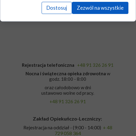
Dostosuj
Zezwól na wszystkie
Jadłospis
Rejestracja telefoniczna
+48 91 326 26 91
Nocna i świąteczna opieka zdrowotna
w
godz. 18:00 - 8:00
oraz całodobowo w dni
ustawowo wolne od pracy.
+48 91 326 26 91
Zakład Opiekuńczo-Leczniczy:
Rejestracja na oddział - (9:00 - 14:00)
+ 48
729 058 364