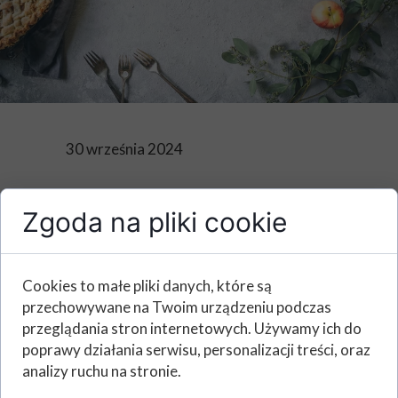
30 września 2024
Jadłospis
Zgoda na pliki cookie
01.10.2024 -
10.10.2024
Cookies to małe pliki danych, które są
przechowywane na Twoim urządzeniu podczas
przeglądania stron internetowych. Używamy ich do
poprawy działania serwisu, personalizacji treści, oraz
Poniżej prezentujemy jadłospisy na dni 01.10.2024 -
analizy ruchu na stronie.
10.10.2024