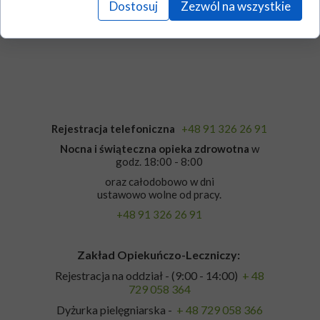
Dostosuj
Zezwól na wszystkie
Jadłospis
Rejestracja telefoniczna
+48 91 326 26 91
Nocna i świąteczna opieka zdrowotna
w
godz. 18:00 - 8:00
oraz całodobowo w dni
ustawowo wolne od pracy.
+48 91 326 26 91
Zakład Opiekuńczo-Leczniczy:
Rejestracja na oddział - (9:00 - 14:00)
+ 48
729 058 364
Dyżurka pielęgniarska -
+ 48 729 058 366