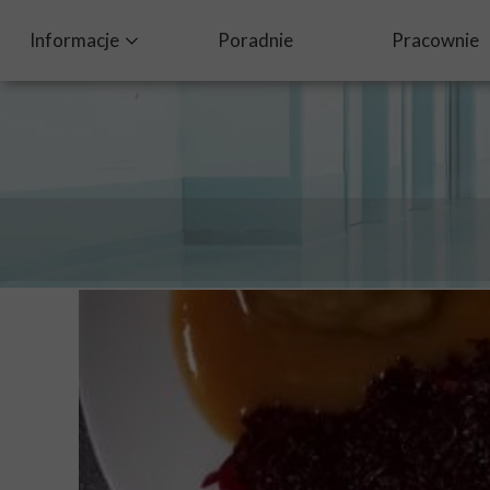
Informacje
Poradnie
Pracownie
Ochrona Danych Osobowych
Dobry posiłek w szpitalu
Standardy Ochrony Małoletnich
Procedura zgłaszania nieprawidłowości oraz ochrona sy
Żywienie dla zdrowia