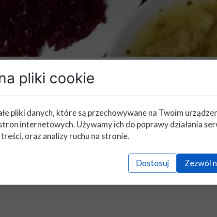
a pliki cookie
06 listopada 2023
łospisy 04/10/2023 - 08/11/
łe pliki danych, które są przechowywane na Twoim urządze
stron internetowych. Używamy ich do poprawy działania ser
 treści, oraz analizy ruchu na stronie.
, od 04/10/2023 do 08/11/2023
Dostosuj
Zezwól n