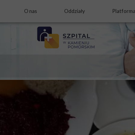
O nas
Oddziały
Platform
gnalistów