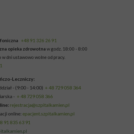
lefoniczna
+48 91 326 26 91
czna opieka zdrowotna
w godz. 18:00 - 8:00
 w dni ustawowo wolne od pracy.
91
ńczo-Leczniczy:
ddział - (9:00 - 14:00)
+ 48 729 058 364
iarska -
+ 48 729 058 366
line:
rejestracja@szpitalkamien.pl
acji online:
epacjent.szpitalkamien.pl
8 91 835 63 91
italkamien.pl