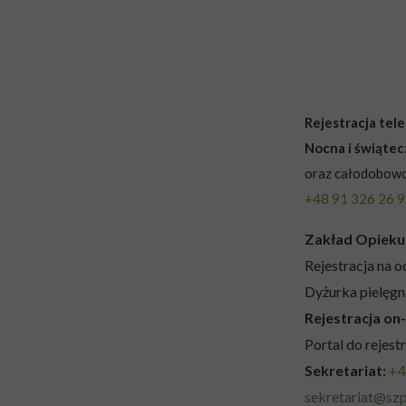
Rejestracja te
Nocna i świąte
oraz całodobowo
+48 91 326 26 
Zakład Opieku
Rejestracja na o
Dyżurka pielęgn
Rejestracja on-
Portal do rejestr
Sekretariat:
+4
sekretariat@szp