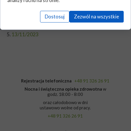
analizy ruchu na stronie.
09/11/2023
10/11/2023
Dostosuj
Zezwól na wszystkie
11/11/2023
12/11/2023
13/11/2023
Rejestracja telefoniczna
+48 91 326 26 91
Nocna i świąteczna opieka zdrowotna
w
godz. 18:00 - 8:00
oraz całodobowo w dni
ustawowo wolne od pracy.
+48 91 326 26 91